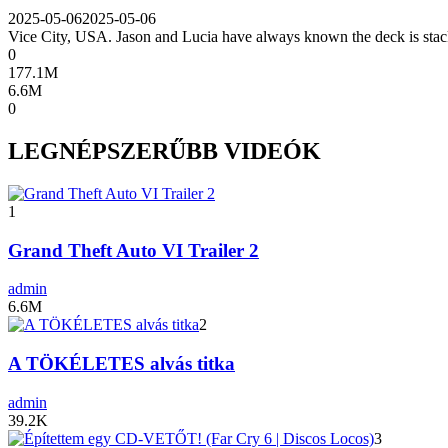
2025-05-06
2025-05-06
Vice City, USA. Jason and Lucia have always known the deck is stack
0
177.1M
6.6M
0
LEGNÉPSZERŰBB VIDEÓK
1
Grand Theft Auto VI Trailer 2
admin
6.6M
2
A TÖKÉLETES alvás titka
admin
39.2K
3