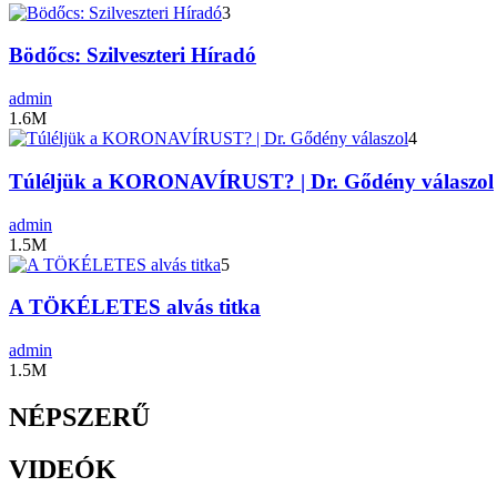
3
Bödőcs: Szilveszteri Híradó
admin
1.6M
4
Túléljük a KORONAVÍRUST? | Dr. Gődény válaszol
admin
1.5M
5
A TÖKÉLETES alvás titka
admin
1.5M
NÉPSZERŰ
VIDEÓK