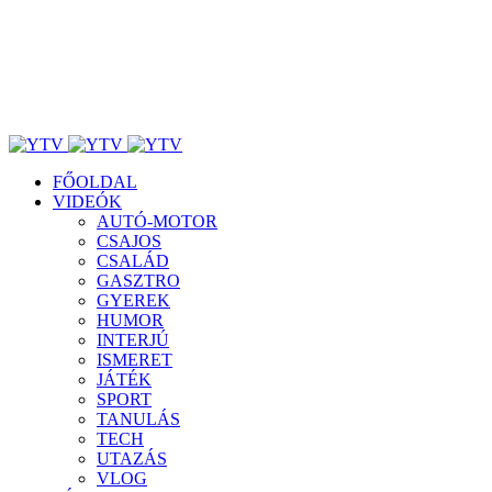
FŐOLDAL
VIDEÓK
AUTÓ-MOTOR
CSAJOS
CSALÁD
GASZTRO
GYEREK
HUMOR
INTERJÚ
ISMERET
JÁTÉK
SPORT
TANULÁS
TECH
UTAZÁS
VLOG