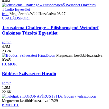
6.6M
icon
Megnézem később
Hozzáadva
06:27
CSALÁD
SPORT
Jerusalema Challenge – Pilisborosjenő Weindorf
Önkéntes Tűzoltó Egyesület
admin
4.5M
23.2K
icon
Megnézem később
Hozzáadva
03:45
HUMOR
Bödőcs: Szilveszteri Híradó
admin
1.6M
22.6K
icon
Megnézem később
Hozzáadva
17:29
ISMERET