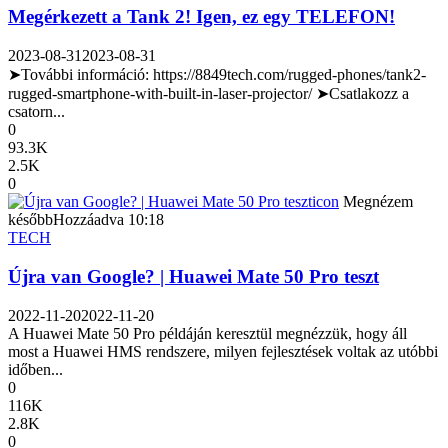
Megérkezett a Tank 2! Igen, ez egy TELEFON!
2023-08-31
2023-08-31
➤További információ: https://8849tech.com/rugged-phones/tank2-
rugged-smartphone-with-built-in-laser-projector/ ➤Csatlakozz a
csatorn...
0
93.3K
2.5K
0
icon
Megnézem
később
Hozzáadva
10:18
TECH
Újra van Google? | Huawei Mate 50 Pro teszt
2022-11-20
2022-11-20
A Huawei Mate 50 Pro példáján keresztül megnézzük, hogy áll
most a Huawei HMS rendszere, milyen fejlesztések voltak az utóbbi
időben...
0
116K
2.8K
0