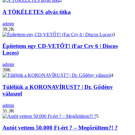
2
A TÖKÉLETES alvás titka
admin
39.2K
3
Építettem egy CD-VETŐT! (Far Cry 6 | Discos
Locos)
admin
39K
4
Túléljük a KORONAVÍRUST? | Dr. Gődény
válaszol
admin
31.3K
5
Autót vettem 50.000 Ft-ért ? – Megőrültem?! ?