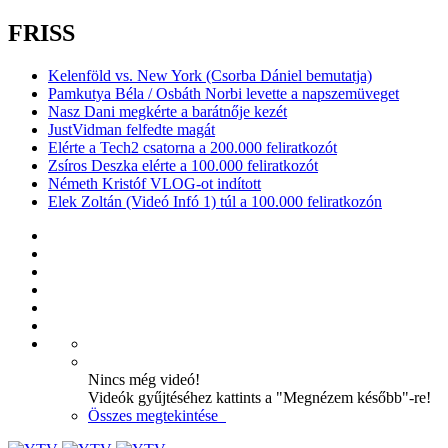
FRISS
Kelenföld vs. New York (Csorba Dániel bemutatja)
Pamkutya Béla / Osbáth Norbi levette a napszemüveget
Nasz Dani megkérte a barátnője kezét
JustVidman felfedte magát
Elérte a Tech2 csatorna a 200.000 feliratkozót
Zsíros Deszka elérte a 100.000 feliratkozót
Németh Kristóf VLOG-ot indított
Elek Zoltán (Videó Infó 1) túl a 100.000 feliratkozón
Nincs még videó!
Videók gyűjtéséhez kattints a "Megnézem később"-re!
Összes megtekintése