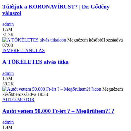
Túléljük a KORONAVÍRUST? | Dr. Gődény
válaszol
admin
1.5M
31.3K
icon
Megnézem később
Hozzáadva
07:08
ISMERET
TANULÁS
A TÖKÉLETES alvás titka
admin
1.5M
39.2K
icon
Megnézem
később
Hozzáadva
18:33
AUTÓ-MOTOR
Autót vettem 50.000 Ft-ért ? – Megőrültem?! ?
admin
1.4M