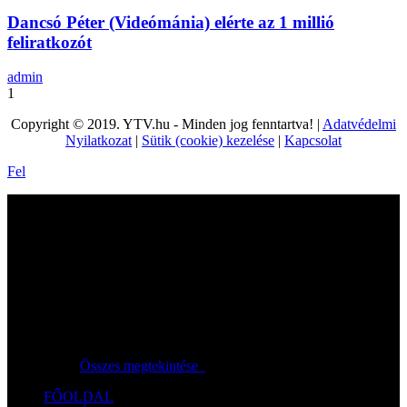
Dancsó Péter (Videómánia) elérte az 1 millió
feliratkozót
admin
1
Copyright © 2019. YTV.hu - Minden jog fenntartva! |
Adatvédelmi
Nyilatkozat
|
Sütik (cookie) kezelése
|
Kapcsolat
Fel
Nincs még videó!
Videók gyűjtéséhez kattints a "Megnézem később"-re!
Összes megtekintése
FŐOLDAL