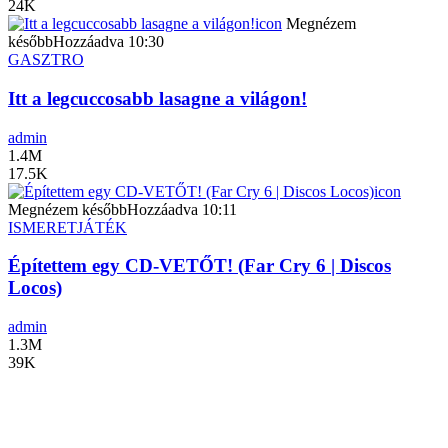
24K
icon
Megnézem
később
Hozzáadva
10:30
GASZTRO
Itt a legcuccosabb lasagne a világon!
admin
1.4M
17.5K
icon
Megnézem később
Hozzáadva
10:11
ISMERET
JÁTÉK
Építettem egy CD-VETŐT! (Far Cry 6 | Discos
Locos)
admin
1.3M
39K