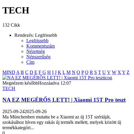
TECH
132 Cikk
Rendezés:
Legfrissebb
Legfrissebb
Kommentszám
Nézettség
Népszerűség
Cím
MIND
A
B
C
D
E
F
G
H
I
J
K
L
M
N
O
P
Q
R
S
T
U
V
W
X
Y
Z
icon
Megnézem később
Hozzáadva
12:07
TECH
NA EZ MEGÉRŐS LETT! | Xiaomi 15T Pro teszt
2025-09-24
2025-09-26
Ma Münchenben mutatta be a Xiaomi az új 15T szériáját,
szokásához híven egy rakás új termék mellett, melyek között új
termékkategóri...
0