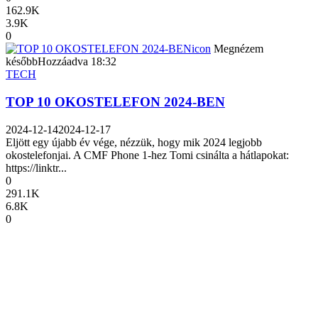
162.9K
3.9K
0
icon
Megnézem
később
Hozzáadva
18:32
TECH
TOP 10 OKOSTELEFON 2024-BEN
2024-12-14
2024-12-17
Eljött egy újabb év vége, nézzük, hogy mik 2024 legjobb
okostelefonjai. A CMF Phone 1-hez Tomi csinálta a hátlapokat:
https://linktr...
0
291.1K
6.8K
0