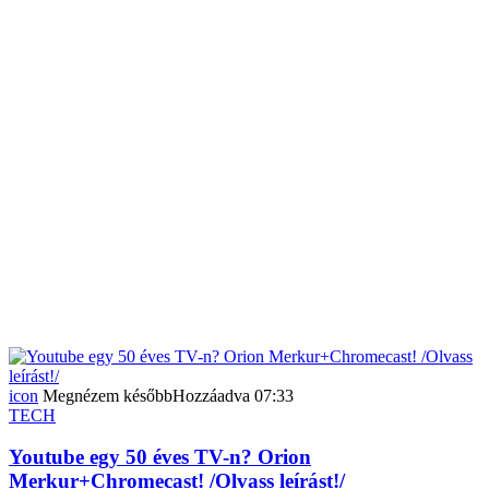
icon
Megnézem később
Hozzáadva
07:33
TECH
Youtube egy 50 éves TV-n? Orion
Merkur+Chromecast! /Olvass leírást!/