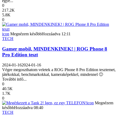
egye...
0
217.2K
5.8K
0
icon
Megnézem később
Hozzáadva
12:11
TECH
Gamer mobil, MINDENKINEK! | ROG Phone 8
Pro Edition teszt
2024-01-16
2024-01-16
Végre megoszthatom veletek a ROG Phone 8 Pro Edition tesztemet,
játékokkal, benchmarkokkal, kameraképekkel, mindennel 🙂
További infó...
0
40.5K
1.7K
0
icon
Megnézem
később
Hozzáadva
08:40
TECH