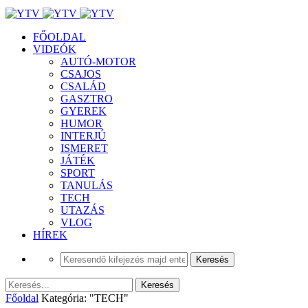
FŐOLDAL
VIDEÓK
AUTÓ-MOTOR
CSAJOS
CSALÁD
GASZTRO
GYEREK
HUMOR
INTERJÚ
ISMERET
JÁTÉK
SPORT
TANULÁS
TECH
UTAZÁS
VLOG
HÍREK
Főoldal
Kategória: "TECH"