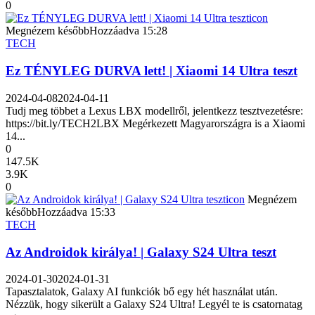
0
icon
Megnézem később
Hozzáadva
15:28
TECH
Ez TÉNYLEG DURVA lett! | Xiaomi 14 Ultra teszt
2024-04-08
2024-04-11
Tudj meg többet a Lexus LBX modellről, jelentkezz tesztvezetésre:
https://bit.ly/TECH2LBX Megérkezett Magyarországra is a Xiaomi
14...
0
147.5K
3.9K
0
icon
Megnézem
később
Hozzáadva
15:33
TECH
Az Androidok királya! | Galaxy S24 Ultra teszt
2024-01-30
2024-01-31
Tapasztalatok, Galaxy AI funkciók bő egy hét használat után.
Nézzük, hogy sikerült a Galaxy S24 Ultra! Legyél te is csatornatag