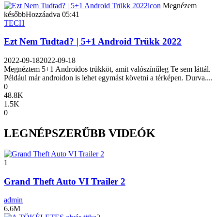
icon
Megnézem
később
Hozzáadva
05:41
TECH
Ezt Nem Tudtad? | 5+1 Android Trükk 2022
2022-09-18
2022-09-18
Megnéztem 5+1 Androidos trükköt, amit valószínűleg Te sem láttál.
Például már androidon is lehet egymást követni a térképen. Durva....
0
48.8K
1.5K
0
LEGNÉPSZERŰBB VIDEÓK
1
Grand Theft Auto VI Trailer 2
admin
6.6M