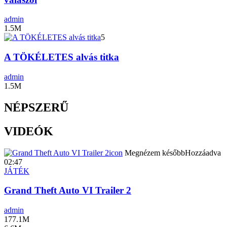
admin
1.5M
5
A TÖKÉLETES alvás titka
admin
1.5M
NÉPSZERŰ
VIDEÓK
icon
Megnézem később
Hozzáadva
02:47
JÁTÉK
Grand Theft Auto VI Trailer 2
admin
177.1M