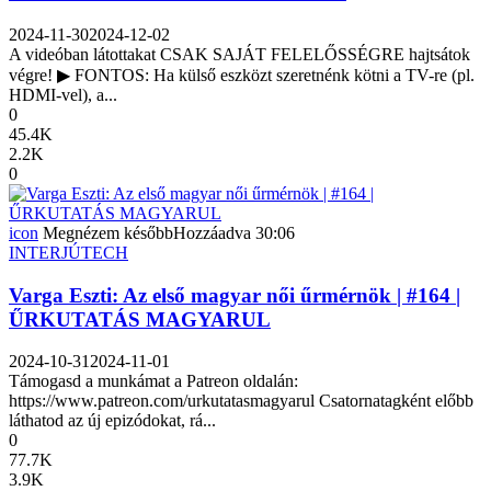
2024-11-30
2024-12-02
A videóban látottakat CSAK SAJÁT FELELŐSSÉGRE hajtsátok
végre! ▶ FONTOS: Ha külső eszközt szeretnénk kötni a TV-re (pl.
HDMI-vel), a...
0
45.4K
2.2K
0
icon
Megnézem később
Hozzáadva
30:06
INTERJÚ
TECH
Varga Eszti: Az első magyar női űrmérnök | #164 |
ŰRKUTATÁS MAGYARUL
2024-10-31
2024-11-01
Támogasd a munkámat a Patreon oldalán:
https://www.patreon.com/urkutatasmagyarul Csatornatagként előbb
láthatod az új epizódokat, rá...
0
77.7K
3.9K