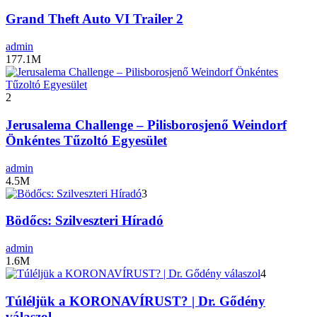
Grand Theft Auto VI Trailer 2
admin
177.1M
2
Jerusalema Challenge – Pilisborosjenő Weindorf
Önkéntes Tűzoltó Egyesület
admin
4.5M
3
Bödőcs: Szilveszteri Híradó
admin
1.6M
4
Túléljük a KORONAVÍRUST? | Dr. Gődény
válaszol